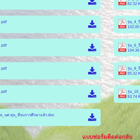
82.32 
.pdf
รุ่น_4_
102.00
.pdf
รุ่น_6_
104.36
.pdf
รุ่น_8_
85.32 
.pdf
รุ่น_10
83.74 
ล_นศ.ทุน_ที่จบการศึกษาแล้ว.doc
แบบฟอร์มติดต่อกลับ