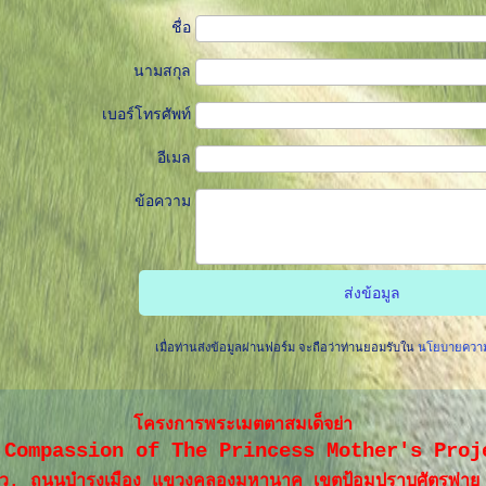
ชื่อ
นามสกุล
เบอร์โทรศัพท์
อีเมล
ข้อความ
เมื่อท่านส่งข้อมูลผ่านฟอร์ม จะถือว่าท่านยอมรับใน
นโยบายความเ
โครงการพระเมตตาสมเด็จย่า
 Compassion of The Princess Mother's Proj
ว. ถนนบำรุงเมือง แขวงคลองมหานาค เขตป้อมปราบศัตรูพ่า