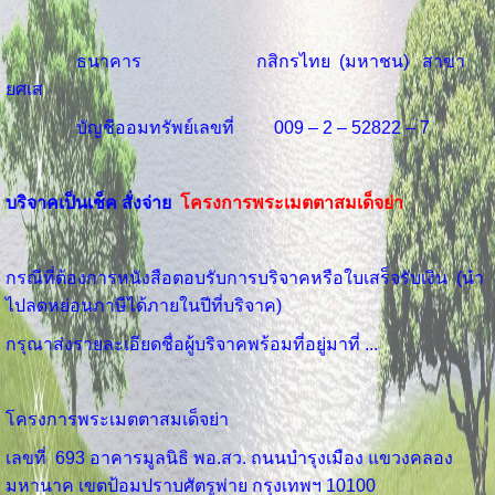
ธนาคาร กสิกรไทย (มหาชน) สาขา
ยศเส
บัญชีออมทรัพย์เลขที่ 009 – 2 – 52822 – 7
บริจาคเป็นเช็ค
สั่งจ่าย
โครงการพระเมตตาสมเด็จย่า
กรณีที่ต้องการหนังสือตอบรับการบริจาคหรือใบเสร็จรับเงิน (นำ
ไปลดหย่อนภาษีได้ภายในปีที่บริจาค)
กรุณาส่งรายละเอียดชื่อผู้บริจาคพร้อมที่อยู่มาที่ ...
โครงการพระเมตตาสมเด็จย่า
เลขที่ 693 อาคารมูลนิธิ พอ.สว. ถนนบำรุงเมือง แขวงคลอง
มหานาค เขตป้อมปราบศัตรูพ่าย กรุงเทพฯ 10100