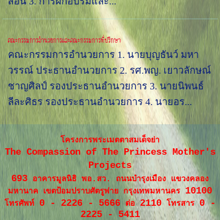
สอน 3. การฝึกอบรมและ...
คณะกรรมการอำนวยการและคณะกรรมการที่ปรึกษา
คณะกรรมการอำนวยการ 1. นายบุญธันว์ มหา
วรรณ์ ประธานอำนวยการ 2. รศ.พญ. เยาวลักษณ์
ชาญศิลป์ รองประธานอำนวยการ 3. นายนิพนธ์
ลีละศิธร รองประธานอำนวยการ 4. นายอร...
โครงการพระเมตตาสมเด็จย่า
The Compassion of The Princess Mother's
Projects
693
อาคารมูลนิธิ พอ.สว. ถนนบำรุงเมือง แขวงคลอง
10100
มหานาค เขตป้อมปราบศัตรูพ่าย กรุงเทพมหานคร
0 - 2226 - 5666
2110
0 -
โทรศัพท์
ต่อ
โทรสาร
2225 - 5411